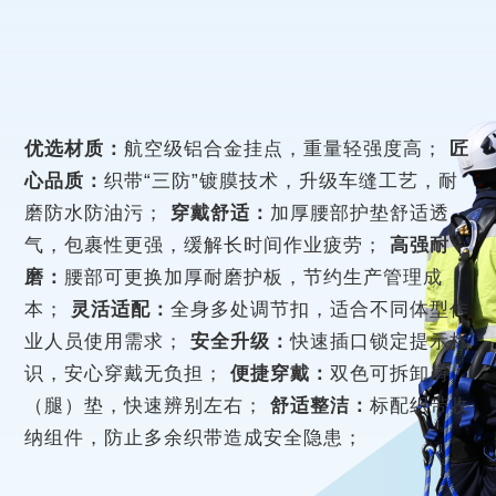
优选材质：
航空级铝合金挂点，重量轻强度高；
匠
心品质：
织带“三防”镀膜技术，升级车缝工艺，耐
磨防水防油污；
穿戴舒适：
加厚腰部护垫舒适透
气，包裹性更强，缓解长时间作业疲劳；
高强耐
磨：
腰部可更换加厚耐磨护板，节约生产管理成
本；
灵活适配：
全身多处调节扣，适合不同体型作
业人员使用需求；
安全升级：
快速插口锁定提示标
识，安心穿戴无负担；
便捷穿戴：
双色可拆卸肩
（腿）垫，快速辨别左右；
舒适整洁：
标配织带收
纳组件，防止多余织带造成安全隐患；