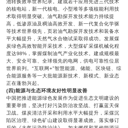
池转换效率世界纪录。建成若干应用先进三代技术
的核电站，新一代核电、小型堆等多项核能利用技
术取得明显突破。油气勘探开发技术能力持续提
高，低渗原油及稠油高效开发、新一代复合化学驱
等技术世界领先，页岩油气勘探开发技术和装备水
平大幅提升，天然气水合物试采取得成功。发展煤
炭绿色高效智能开采技术，大型煤矿采煤机械化程
度达98%，掌握煤制油气产业化技术。建成规模最
大、安全可靠、全球领先的电网，供电可靠性位居
世界前列。“互联网+”智慧能源、储能、区块链、综
合能源服务等一大批能源新技术、新模式、新业态
正在蓬勃兴起。
(四)能源与生态环境友好性明显改善
中国把推进能源绿色发展作为促进生态文明建设的
重要举措，坚决打好污染防治攻坚战、打赢蓝天保
卫战。煤炭清洁开采和利用水平大幅提升，采煤沉
陷区治理、绿色矿山建设取得显著成效。落实修订
后的《大气污染防治法》，加大燃煤和其他能源污