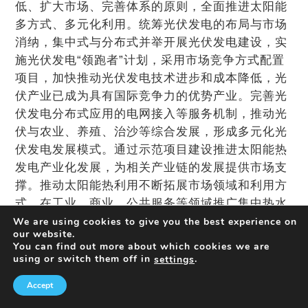
低、扩大市场、完善体系的原则，全面推进太阳能
多方式、多元化利用。统筹光伏发电的布局与市场
消纳，集中式与分布式并举开展光伏发电建设，实
施光伏发电“领跑者”计划，采用市场竞争方式配置
项目，加快推动光伏发电技术进步和成本降低，光
伏产业已成为具有国际竞争力的优势产业。完善光
伏发电分布式应用的电网接入等服务机制，推动光
伏与农业、养殖、治沙等综合发展，形成多元化光
伏发电发展模式。通过示范项目建设推进太阳能热
发电产业化发展，为相关产业链的发展提供市场支
撑。推动太阳能热利用不断拓展市场领域和利用方
式，在工业、商业、公共服务等领域推广集中热水
工程，开展太阳能供暖试点。
We are using cookies to give you the best experience on
our website.
全面协调推进风电开发。
按照统筹规划、集散并
You can find out more about which cookies we are
举、陆海齐进、有效利用的原则，在做好风电开发
using or switch them off in
.
settings
与电力送出和市场消纳衔接的前提下，有序推进风
Accept
电开发利用和大型风电基地建设。积极开发中东部